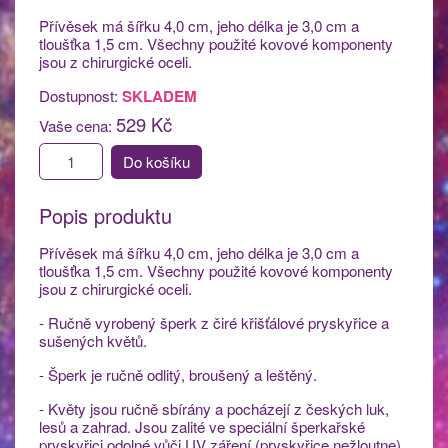
Přívěsek má šířku 4,0 cm, jeho délka je 3,0 cm a
tloušťka 1,5 cm. Všechny použité kovové komponenty
jsou z chirurgické oceli.
Dostupnost:
SKLADEM
529 Kč
Vaše cena:
Do košíku
Popis produktu
Přívěsek má šířku 4,0 cm, jeho délka je 3,0 cm a
tloušťka 1,5 cm. Všechny použité kovové komponenty
jsou z chirurgické oceli.
- Ručně vyrobený šperk z čiré křišťálové pryskyřice a
sušených květů.
- Šperk je ručně odlitý, broušený a leštěný.
- Květy jsou ručně sbírány a pocházejí z českých luk,
lesů a zahrad. Jsou zalité ve speciální šperkařské
pryskyřici odolné vůči UV záření (pryskyřice nežloutne)