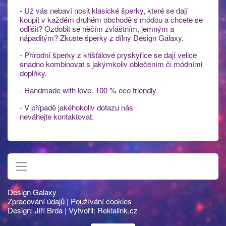
- Už vás nebaví nosit klasické šperky, které se dají
koupit v každém druhém obchodě s módou a chcete se
odlišit? Ozdobit se něčím zvláštním, jemným a
nápaditým? Zkuste šperky z dílny Design Galaxy.
- Přírodní šperky z křišťálové pryskyřice se dají velice
snadno kombinovat s jakýmkoliv oblečením či módními
doplňky.
- Handmade with love. 100 % eco friendly.
- V případě jakéhokoliv dotazu nás
neváhejte kontaktovat.
Design Galaxy
Zpracování údajů
|
Používání cookies
Design:
Jiří Brda
| Vytvořil:
Reklalink.cz