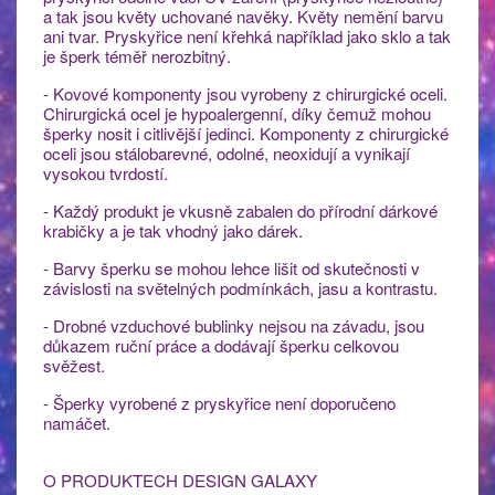
a tak jsou květy uchované navěky. Květy nemění barvu
ani tvar. Pryskyřice není křehká například jako sklo a tak
je šperk téměř nerozbitný.
- Kovové komponenty jsou vyrobeny z chirurgické oceli.
Chirurgická ocel je hypoalergenní, díky čemuž mohou
šperky nosit i citlivější jedinci. Komponenty z chirurgické
oceli jsou stálobarevné, odolné, neoxidují a vynikají
vysokou tvrdostí.
- Každý produkt je vkusně zabalen do přírodní dárkové
krabičky a je tak vhodný jako dárek.
- Barvy šperku se mohou lehce lišit od skutečnosti v
závislosti na světelných podmínkách, jasu a kontrastu.
- Drobné vzduchové bublinky nejsou na závadu, jsou
důkazem ruční práce a dodávají šperku celkovou
svěžest.
- Šperky vyrobené z pryskyřice není doporučeno
namáčet.
O PRODUKTECH DESIGN GALAXY