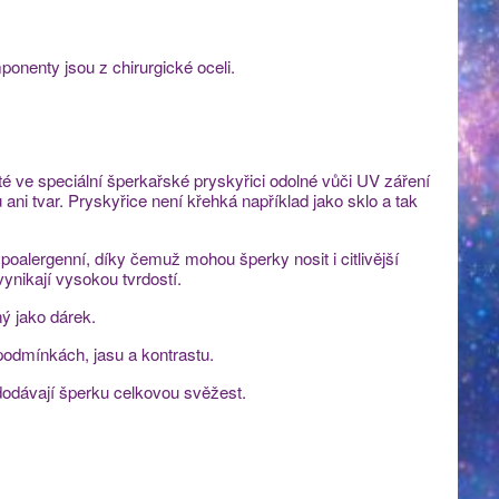
onenty jsou z chirurgické oceli.
ité ve speciální šperkařské pryskyřici odolné vůči UV záření
ni tvar. Pryskyřice není křehká například jako sklo a tak
poalergenní, díky čemuž mohou šperky nosit i citlivější
vynikají vysokou tvrdostí.
ý jako dárek.
 podmínkách, jasu a kontrastu.
dodávají šperku celkovou svěžest.