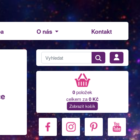
ba
O nás
Kontakt
0
položek
celkem za
0 Kč
Zobrazit košík