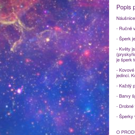
Popis 
Náušnice 
- Ručně v
- Šperk j
- Květy j
(pryskyři
je šperk 
- Kovové 
jedinci. 
- Každý p
- Barvy š
- Drobné
- Šperky
O PROD