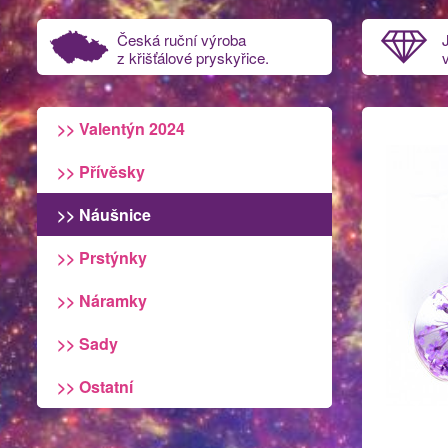
Česká ruční výroba
z křišťálové pryskyřice.
>> Valentýn 2024
>> Přívěsky
>> Náušnice
>> Prstýnky
>> Náramky
>> Sady
>> Ostatní