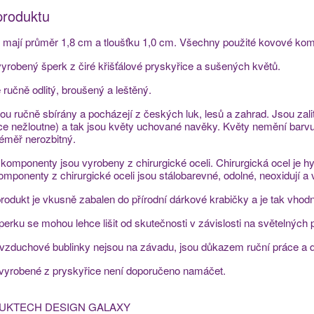
produktu
mají průměr 1,8 cm a tloušťku 1,0 cm. Všechny použité kovové komp
yrobený šperk z čiré křišťálové pryskyřice a sušených květů.
e ručně odlitý, broušený a leštěný.
sou ručně sbírány a pocházejí z českých luk, lesů a zahrad. Jsou zal
ce nežloutne) a tak jsou květy uchované navěky. Květy nemění barvu a
téměř nerozbitný.
komponenty jsou vyrobeny z chirurgické oceli. Chirurgická ocel je hy
Komponenty z chirurgické oceli jsou stálobarevné, odolné, neoxidují a 
rodukt je vkusně zabalen do přírodní dárkové krabičky a je tak vhodn
perku se mohou lehce lišit od skutečnosti v závislosti na světelných
 vzduchové bublinky nejsou na závadu, jsou důkazem ruční práce a 
 vyrobené z pryskyřice není doporučeno namáčet.
UKTECH DESIGN GALAXY