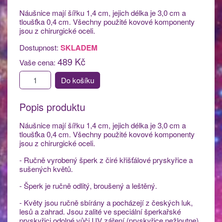
Náušnice mají šířku 1,4 cm, jejich délka je 3,0 cm a
tloušťka 0,4 cm. Všechny použité kovové komponenty
jsou z chirurgické oceli.
Dostupnost:
SKLADEM
489 Kč
Vaše cena:
Do košíku
Popis produktu
Náušnice mají šířku 1,4 cm, jejich délka je 3,0 cm a
tloušťka 0,4 cm. Všechny použité kovové komponenty
jsou z chirurgické oceli.
- Ručně vyrobený šperk z čiré křišťálové pryskyřice a
sušených květů.
- Šperk je ručně odlitý, broušený a leštěný.
- Květy jsou ručně sbírány a pocházejí z českých luk,
lesů a zahrad. Jsou zalité ve speciální šperkařské
pryskyřici odolné vůči UV záření (pryskyřice nežloutne)