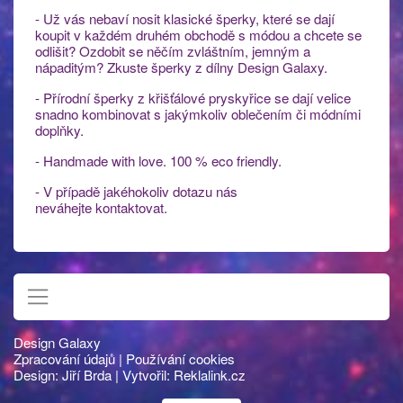
- Už vás nebaví nosit klasické šperky, které se dají
koupit v každém druhém obchodě s módou a chcete se
odlišit? Ozdobit se něčím zvláštním, jemným a
nápaditým? Zkuste šperky z dílny Design Galaxy.
- Přírodní šperky z křišťálové pryskyřice se dají velice
snadno kombinovat s jakýmkoliv oblečením či módními
doplňky.
- Handmade with love. 100 % eco friendly.
- V případě jakéhokoliv dotazu nás
neváhejte kontaktovat.
Design Galaxy
Zpracování údajů
|
Používání cookies
Design:
Jiří Brda
| Vytvořil:
Reklalink.cz