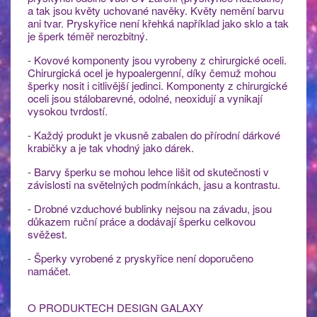
a tak jsou květy uchované navěky. Květy nemění barvu
ani tvar. Pryskyřice není křehká například jako sklo a tak
je šperk téměř nerozbitný.
- Kovové komponenty jsou vyrobeny z chirurgické oceli.
Chirurgická ocel je hypoalergenní, díky čemuž mohou
šperky nosit i citlivější jedinci. Komponenty z chirurgické
oceli jsou stálobarevné, odolné, neoxidují a vynikají
vysokou tvrdostí.
- Každý produkt je vkusně zabalen do přírodní dárkové
krabičky a je tak vhodný jako dárek.
- Barvy šperku se mohou lehce lišit od skutečnosti v
závislosti na světelných podmínkách, jasu a kontrastu.
- Drobné vzduchové bublinky nejsou na závadu, jsou
důkazem ruční práce a dodávají šperku celkovou
svěžest.
- Šperky vyrobené z pryskyřice není doporučeno
namáčet.
O PRODUKTECH DESIGN GALAXY