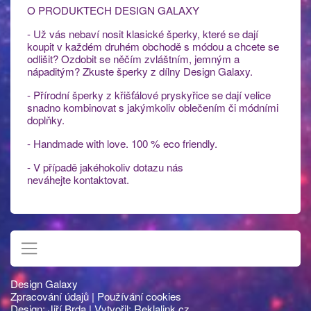
O PRODUKTECH DESIGN GALAXY
- Už vás nebaví nosit klasické šperky, které se dají
koupit v každém druhém obchodě s módou a chcete se
odlišit? Ozdobit se něčím zvláštním, jemným a
nápaditým? Zkuste šperky z dílny Design Galaxy.
- Přírodní šperky z křišťálové pryskyřice se dají velice
snadno kombinovat s jakýmkoliv oblečením či módními
doplňky.
- Handmade with love. 100 % eco friendly.
- V případě jakéhokoliv dotazu nás
neváhejte kontaktovat.
Design Galaxy
Zpracování údajů
|
Používání cookies
Design:
Jiří Brda
| Vytvořil:
Reklalink.cz