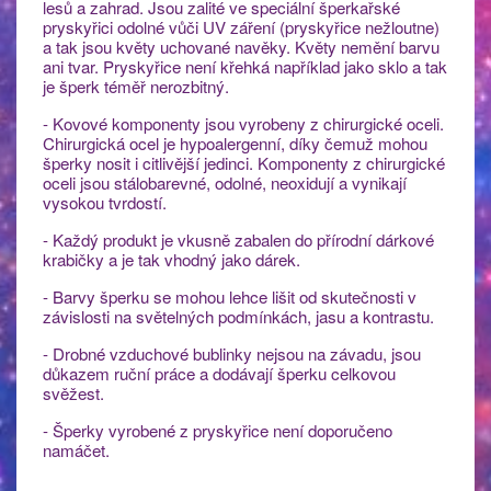
lesů a zahrad. Jsou zalité ve speciální šperkařské
pryskyřici odolné vůči UV záření (pryskyřice nežloutne)
a tak jsou květy uchované navěky. Květy nemění barvu
ani tvar. Pryskyřice není křehká například jako sklo a tak
je šperk téměř nerozbitný.
- Kovové komponenty jsou vyrobeny z chirurgické oceli.
Chirurgická ocel je hypoalergenní, díky čemuž mohou
šperky nosit i citlivější jedinci. Komponenty z chirurgické
oceli jsou stálobarevné, odolné, neoxidují a vynikají
vysokou tvrdostí.
- Každý produkt je vkusně zabalen do přírodní dárkové
krabičky a je tak vhodný jako dárek.
- Barvy šperku se mohou lehce lišit od skutečnosti v
závislosti na světelných podmínkách, jasu a kontrastu.
- Drobné vzduchové bublinky nejsou na závadu, jsou
důkazem ruční práce a dodávají šperku celkovou
svěžest.
- Šperky vyrobené z pryskyřice není doporučeno
namáčet.