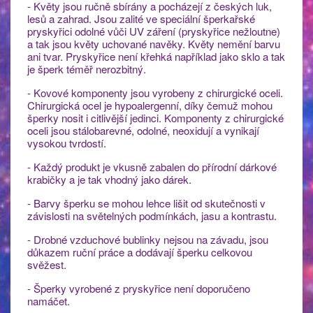
- Květy jsou ručně sbírány a pocházejí z českých luk,
lesů a zahrad. Jsou zalité ve speciální šperkařské
pryskyřici odolné vůči UV záření (pryskyřice nežloutne)
a tak jsou květy uchované navěky. Květy nemění barvu
ani tvar. Pryskyřice není křehká například jako sklo a tak
je šperk téměř nerozbitný.
- Kovové komponenty jsou vyrobeny z chirurgické oceli.
Chirurgická ocel je hypoalergenní, díky čemuž mohou
šperky nosit i citlivější jedinci. Komponenty z chirurgické
oceli jsou stálobarevné, odolné, neoxidují a vynikají
vysokou tvrdostí.
- Každý produkt je vkusně zabalen do přírodní dárkové
krabičky a je tak vhodný jako dárek.
- Barvy šperku se mohou lehce lišit od skutečnosti v
závislosti na světelných podmínkách, jasu a kontrastu.
- Drobné vzduchové bublinky nejsou na závadu, jsou
důkazem ruční práce a dodávají šperku celkovou
svěžest.
- Šperky vyrobené z pryskyřice není doporučeno
namáčet.