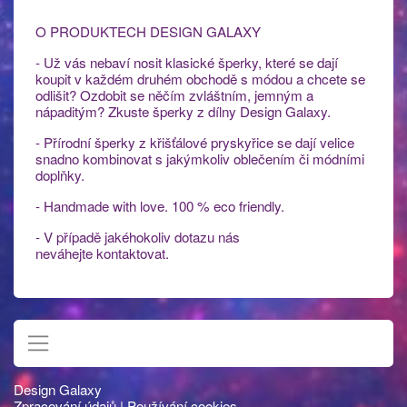
O PRODUKTECH DESIGN GALAXY
- Už vás nebaví nosit klasické šperky, které se dají
koupit v každém druhém obchodě s módou a chcete se
odlišit? Ozdobit se něčím zvláštním, jemným a
nápaditým? Zkuste šperky z dílny Design Galaxy.
- Přírodní šperky z křišťálové pryskyřice se dají velice
snadno kombinovat s jakýmkoliv oblečením či módními
doplňky.
- Handmade with love. 100 % eco friendly.
- V případě jakéhokoliv dotazu nás
neváhejte kontaktovat.
Design Galaxy
Zpracování údajů
|
Používání cookies