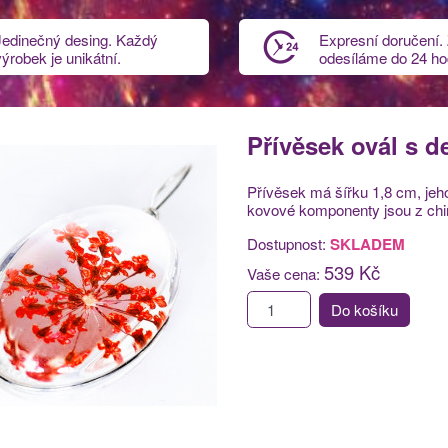
Jedinečný desing. Každý
Expresní doručení.
výrobek je unikátní.
odesíláme do 24 ho
Přívěsek ovál s d
Přívěsek má šířku 1,8 cm, jeho
kovové komponenty jsou z chir
Dostupnost:
SKLADEM
539 Kč
Vaše cena:
Do košíku