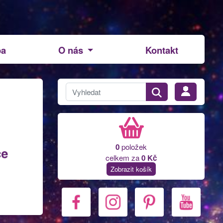
ba
O nás
Kontakt
0
položek
celkem za
0 Kč
Zobrazit košík