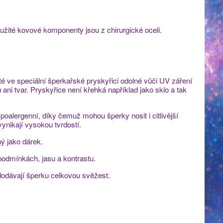
užité kovové komponenty jsou z chirurgické oceli.
ité ve speciální šperkařské pryskyřici odolné vůči UV záření
ni tvar. Pryskyřice není křehká například jako sklo a tak
poalergenní, díky čemuž mohou šperky nosit i citlivější
vynikají vysokou tvrdostí.
ý jako dárek.
 podmínkách, jasu a kontrastu.
dodávají šperku celkovou svěžest.