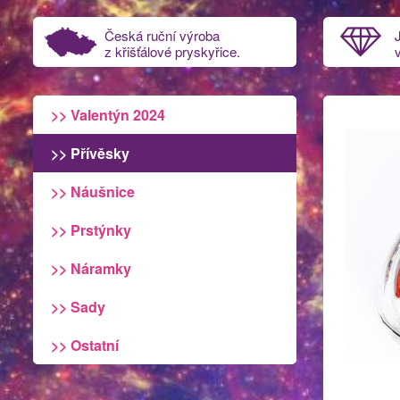
Česká ruční výroba
z křišťálové pryskyřice.
>> Valentýn 2024
>> Přívěsky
>> Náušnice
>> Prstýnky
>> Náramky
>> Sady
>> Ostatní