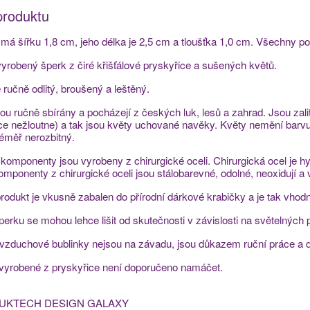
produktu
má šířku 1,8 cm, jeho délka je 2,5 cm a tloušťka 1,0 cm. Všechny po
yrobený šperk z čiré křišťálové pryskyřice a sušených květů.
e ručně odlitý, broušený a leštěný.
sou ručně sbírány a pocházejí z českých luk, lesů a zahrad. Jsou zal
ce nežloutne) a tak jsou květy uchované navěky. Květy nemění barvu a
téměř nerozbitný.
komponenty jsou vyrobeny z chirurgické oceli. Chirurgická ocel je hy
Komponenty z chirurgické oceli jsou stálobarevné, odolné, neoxidují a 
rodukt je vkusně zabalen do přírodní dárkové krabičky a je tak vhodn
perku se mohou lehce lišit od skutečnosti v závislosti na světelných
 vzduchové bublinky nejsou na závadu, jsou důkazem ruční práce a 
 vyrobené z pryskyřice není doporučeno namáčet.
UKTECH DESIGN GALAXY