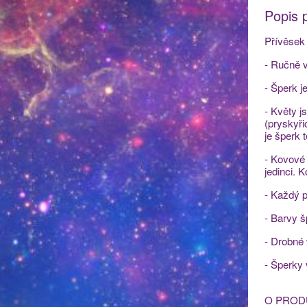
Popis 
Přívěsek 
- Ručně v
- Šperk j
- Květy j
(pryskyři
je šperk 
- Kovové 
jedinci. 
- Každý p
- Barvy š
- Drobné
- Šperky
O PROD