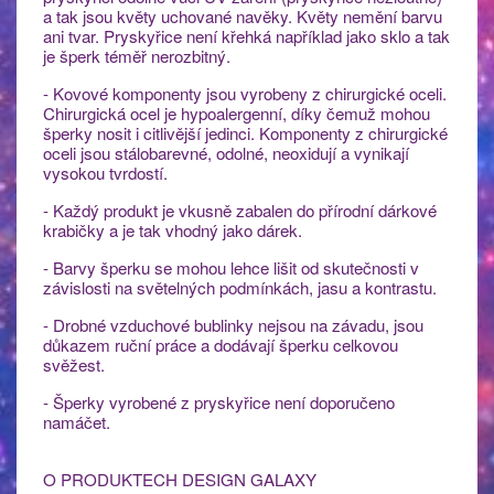
a tak jsou květy uchované navěky. Květy nemění barvu
ani tvar. Pryskyřice není křehká například jako sklo a tak
je šperk téměř nerozbitný.
- Kovové komponenty jsou vyrobeny z chirurgické oceli.
Chirurgická ocel je hypoalergenní, díky čemuž mohou
šperky nosit i citlivější jedinci. Komponenty z chirurgické
oceli jsou stálobarevné, odolné, neoxidují a vynikají
vysokou tvrdostí.
- Každý produkt je vkusně zabalen do přírodní dárkové
krabičky a je tak vhodný jako dárek.
- Barvy šperku se mohou lehce lišit od skutečnosti v
závislosti na světelných podmínkách, jasu a kontrastu.
- Drobné vzduchové bublinky nejsou na závadu, jsou
důkazem ruční práce a dodávají šperku celkovou
svěžest.
- Šperky vyrobené z pryskyřice není doporučeno
namáčet.
O PRODUKTECH DESIGN GALAXY