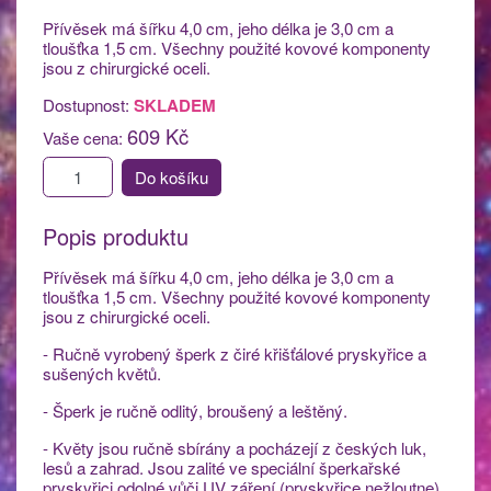
Přívěsek má šířku 4,0 cm, jeho délka je 3,0 cm a
tloušťka 1,5 cm. Všechny použité kovové komponenty
jsou z chirurgické oceli.
Dostupnost:
SKLADEM
609 Kč
Vaše cena:
Do košíku
Popis produktu
Přívěsek má šířku 4,0 cm, jeho délka je 3,0 cm a
tloušťka 1,5 cm. Všechny použité kovové komponenty
jsou z chirurgické oceli.
- Ručně vyrobený šperk z čiré křišťálové pryskyřice a
sušených květů.
- Šperk je ručně odlitý, broušený a leštěný.
- Květy jsou ručně sbírány a pocházejí z českých luk,
lesů a zahrad. Jsou zalité ve speciální šperkařské
pryskyřici odolné vůči UV záření (pryskyřice nežloutne)