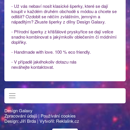
- Už vás nebaví nosit klasické šperky, které se dají
koupit v každém druhém obchodě s módou a chcete se
odlišit? Ozdobit se něčím zvláštním, jemným a
nápaditým? Zkuste šperky z dílny Design Galaxy.
- Přírodní šperky z křišťálové pryskyřice se dají velice
snadno kombinovat s jakýmkoliv oblečením či módními
doplňky.
- Handmade with love. 100 % eco friendly.
- V případě jakéhokoliv dotazu nás
neváhejte kontaktovat.
Design Galaxy
Zpracování údajů
|
Používání cookies
Design:
Jiří Brda
| Vytvořil:
Reklalink.cz