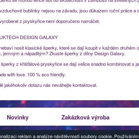
 vzduchové bublinky nejsou na závadu, jsou důkazem ruční práce a 
 vyrobené z pryskyřice není doporučeno namáčet.
UKTECH DESIGN GALAXY
nebaví nosit klasické šperky, které se dají koupit v každém druhém
m, jemným a nápaditým? Zkuste šperky z dílny Design Galaxy.
í šperky z křišťálové pryskyřice se dají velice snadno kombinovat s
e with love. 100 % eco friendly.
dě jakéhokoliv dotazu nás neváhejte kontaktovat.
Novinky
Zakázková výroba
pracování údajů
|
Používání cookies
nalizaci reklam a analýze návštěvnosti soubory cookie. Používáním