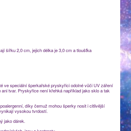
í šířku 2,0 cm, jejich délka je 3,0 cm a tloušťka
ité ve speciální šperkařské pryskyřici odolné vůči UV záření
ni tvar. Pryskyřice není křehká například jako sklo a tak
poalergenní, díky čemuž mohou šperky nosit i citlivější
vynikají vysokou tvrdostí.
ý jako dárek.
 podmínkách, jasu a kontrastu.