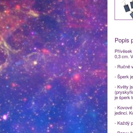
Popis 
Přívěsek 
0,3 cm. V
- Ručně v
- Šperk j
- Květy j
(pryskyři
je šperk 
- Kovové 
jedinci. 
- Každý p
- Barvy š