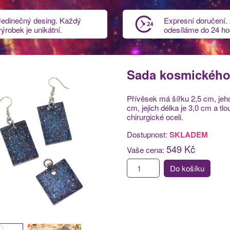
Jedinečný desing. Každý
Expresní doručení.
výrobek je unikátní.
odesíláme do 24 ho
Sada kosmického
Přívěsek má šířku 2,5 cm, jeho
cm, jejich délka je 3,0 cm a 
chirurgické oceli.
Dostupnost:
SKLADEM
549 Kč
Vaše cena:
Do košíku