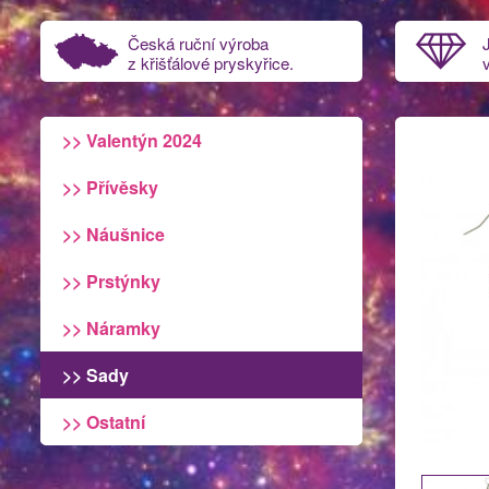
Česká ruční výroba
z křišťálové pryskyřice.
>> Valentýn 2024
>> Přívěsky
>> Náušnice
>> Prstýnky
>> Náramky
>> Sady
>> Ostatní