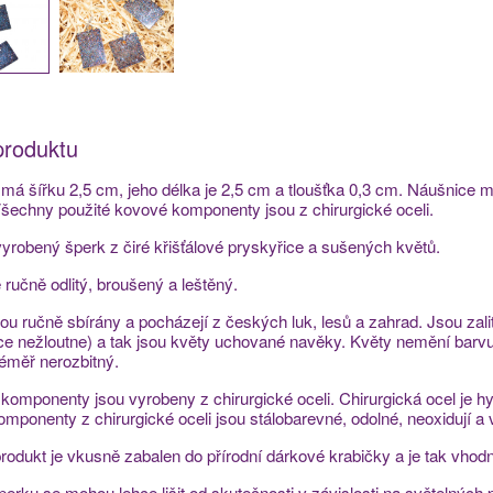
produktu
má šířku 2,5 cm, jeho délka je 2,5 cm a tloušťka 0,3 cm. Náušnice maj
šechny použité kovové komponenty jsou z chirurgické oceli.
yrobený šperk z čiré křišťálové pryskyřice a sušených květů.
e ručně odlitý, broušený a leštěný.
sou ručně sbírány a pocházejí z českých luk, lesů a zahrad. Jsou zal
ce nežloutne) a tak jsou květy uchované navěky. Květy nemění barvu a
téměř nerozbitný.
komponenty jsou vyrobeny z chirurgické oceli. Chirurgická ocel je hy
Komponenty z chirurgické oceli jsou stálobarevné, odolné, neoxidují a 
rodukt je vkusně zabalen do přírodní dárkové krabičky a je tak vhodn
perku se mohou lehce lišit od skutečnosti v závislosti na světelných