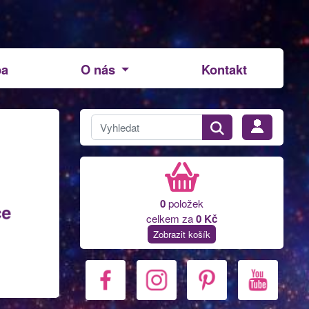
ba
O nás
Kontakt
0
položek
celkem za
0 Kč
Zobrazit košík