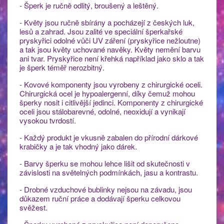
- Šperk je ručně odlitý, broušený a leštěný.
- Květy jsou ručně sbírány a pocházejí z českých luk,
lesů a zahrad. Jsou zalité ve speciální šperkařské
pryskyřici odolné vůči UV záření (pryskyřice nežloutne)
a tak jsou květy uchované navěky. Květy nemění barvu
ani tvar. Pryskyřice není křehká například jako sklo a tak
je šperk téměř nerozbitný.
- Kovové komponenty jsou vyrobeny z chirurgické oceli.
Chirurgická ocel je hypoalergenní, díky čemuž mohou
šperky nosit i citlivější jedinci. Komponenty z chirurgické
oceli jsou stálobarevné, odolné, neoxidují a vynikají
vysokou tvrdostí.
- Každý produkt je vkusně zabalen do přírodní dárkové
krabičky a je tak vhodný jako dárek.
- Barvy šperku se mohou lehce lišit od skutečnosti v
závislosti na světelných podmínkách, jasu a kontrastu.
- Drobné vzduchové bublinky nejsou na závadu, jsou
důkazem ruční práce a dodávají šperku celkovou
svěžest.