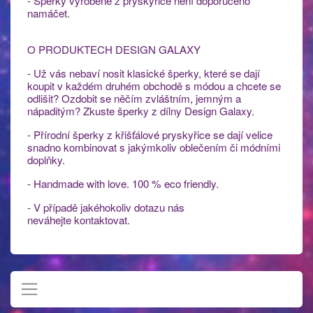
- Šperky vyrobené z pryskyřice není doporučeno
namáčet.
O PRODUKTECH DESIGN GALAXY
- Už vás nebaví nosit klasické šperky, které se dají
koupit v každém druhém obchodě s módou a chcete se
odlišit? Ozdobit se něčím zvláštním, jemným a
nápaditým? Zkuste šperky z dílny Design Galaxy.
- Přírodní šperky z křišťálové pryskyřice se dají velice
snadno kombinovat s jakýmkoliv oblečením či módními
doplňky.
- Handmade with love. 100 % eco friendly.
- V případě jakéhokoliv dotazu nás
neváhejte kontaktovat.