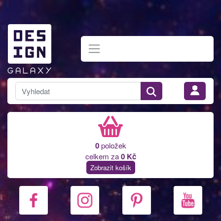
0
položek
celkem za
0 Kč
Zobrazit košík