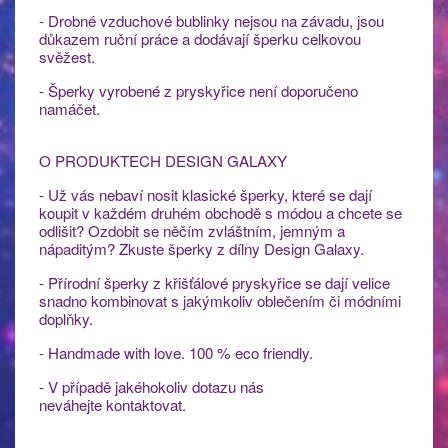
- Drobné vzduchové bublinky nejsou na závadu, jsou
důkazem ruční práce a dodávají šperku celkovou
svěžest.
- Šperky vyrobené z pryskyřice není doporučeno
namáčet.
O PRODUKTECH DESIGN GALAXY
- Už vás nebaví nosit klasické šperky, které se dají
koupit v každém druhém obchodě s módou a chcete se
odlišit? Ozdobit se něčím zvláštním, jemným a
nápaditým? Zkuste šperky z dílny Design Galaxy.
- Přírodní šperky z křišťálové pryskyřice se dají velice
snadno kombinovat s jakýmkoliv oblečením či módními
doplňky.
- Handmade with love. 100 % eco friendly.
- V případě jakéhokoliv dotazu nás
neváhejte kontaktovat.