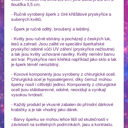
tloušťka 0,5 cm.
- Ručně vyrobený šperk z čiré křišťálové pryskyřice a
sušených květů.
- Šperk je ručně odlitý, broušený a leštěný.
- Květy jsou ručně sbírány a pocházejí z českých luk,
lesů a zahrad. Jsou zalité ve speciální šperkařské
pryskyřici odolné vůči UV záření (pryskyřice nežloutne)
a tak jsou květy uchované navěky. Květy nemění barvu
ani tvar. Pryskyřice není křehká například jako sklo a tak
je šperk téměř nerozbitný.
- Kovové komponenty jsou vyrobeny z chirurgické oceli.
Chirurgická ocel je hypoalergenní, díky čemuž mohou
šperky nosit i citlivější jedinci. Komponenty z chirurgické
oceli jsou stálobarevné, odolné, neoxidují a vynikají
vysokou tvrdostí.
- Každý produkt je vkusně zabalen do přírodní dárkové
krabičky a je tak vhodný jako dárek.
- Barvy šperku se mohou lehce lišit od skutečnosti v
závislosti na světelných podmínkách, jasu a kontrastu.