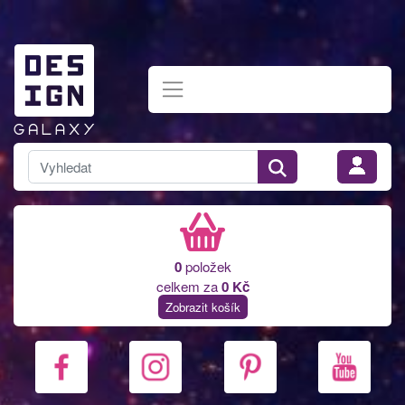
0
položek
celkem za
0 Kč
Zobrazit košík