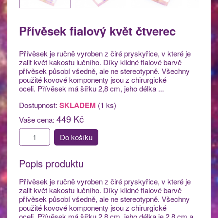
Přívěsek fialový květ čtverec
Přívěsek je ručně vyroben z čiré pryskyřice, v které je
zalit květ kakostu lučního. Díky klidné fialové barvě
přívěsek působí všedně, ale ne stereotypně. Všechny
použité kovové komponenty jsou z chirurgické
oceli. Přívěsek má šířku 2,8 cm, jeho délka ...
Dostupnost:
SKLADEM
(1 ks)
449 Kč
Vaše cena:
Do košíku
Popis produktu
Přívěsek je ručně vyroben z čiré pryskyřice, v které je
zalit květ kakostu lučního. Díky klidné fialové barvě
přívěsek působí všedně, ale ne stereotypně. Všechny
použité kovové komponenty jsou z chirurgické
oceli. Přívěsek má šířku 2,8 cm, jeho délka je 2,8 cm a