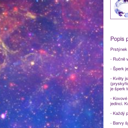
Popis 
Prstýnek 
- Ručně v
- Šperk j
- Květy j
(pryskyři
je šperk 
- Kovové 
jedinci. 
- Každý p
- Barvy š