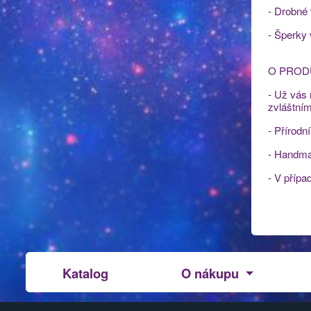
- Drobné
- Šperky
O PROD
- Už vás 
zvláštní
- Přírodn
- Handmad
- V přípa
Katalog
O nákupu
Design Galaxy
Z