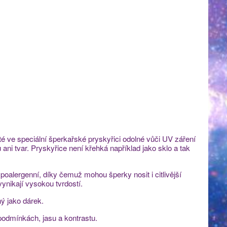
ité ve speciální šperkařské pryskyřici odolné vůči UV záření
ni tvar. Pryskyřice není křehká například jako sklo a tak
poalergenní, díky čemuž mohou šperky nosit i citlivější
vynikají vysokou tvrdostí.
ý jako dárek.
 podmínkách, jasu a kontrastu.