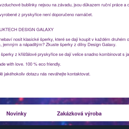
 vzduchové bublinky nejsou na závadu, jsou důkazem ruční práce a 
 vyrobené z pryskyřice není doporučeno namáčet.
UKTECH DESIGN GALAXY
nebaví nosit klasické šperky, které se dají koupit v každém druhém
m, jemným a nápaditým? Zkuste šperky z dílny Design Galaxy.
í šperky z křišťálové pryskyřice se dají velice snadno kombinovat s
e with love. 100 % eco friendly.
dě jakéhokoliv dotazu nás neváhejte kontaktovat.
Novinky
Zakázková výroba
pracování údajů
|
Používání cookies