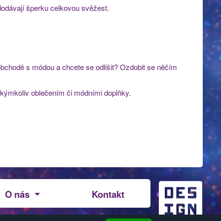
dodávají šperku celkovou svěžest.
 obchodě s módou a chcete se odlišit? Ozdobit se něčím
 jakýmkoliv oblečením či módními doplňky.
O nás
Kontakt
Design:
Jiří Brda
| Vytvořil:
Reklalink.cz