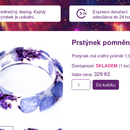
Jedinečný desing. Každý
Expresní doručení.
výrobek je unikátní.
odesíláme do 24 ho
Prstýnek pomněnk
Prstýnek má vnitřní průměr 1,9
Dostupnost:
SKLADEM
(1 ks)
329 Kč
Vaše cena:
Do košíku