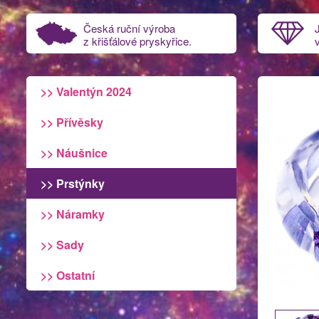
Česká ruční výroba
z křišťálové pryskyřice.
>> Valentýn 2024
>> Přívěsky
>> Náušnice
>> Prstýnky
>> Náramky
>> Sady
>> Ostatní