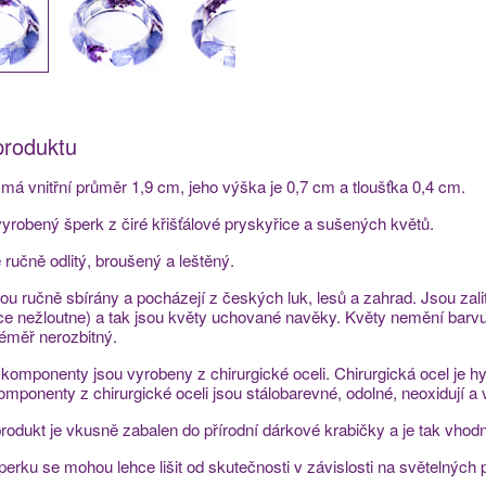
produktu
má vnitřní průměr 1,9 cm, jeho výška je 0,7 cm a tloušťka 0,4 cm.
yrobený šperk z čiré křišťálové pryskyřice a sušených květů.
e ručně odlitý, broušený a leštěný.
sou ručně sbírány a pocházejí z českých luk, lesů a zahrad. Jsou zal
ce nežloutne) a tak jsou květy uchované navěky. Květy nemění barvu a
téměř nerozbitný.
komponenty jsou vyrobeny z chirurgické oceli. Chirurgická ocel je hy
Komponenty z chirurgické oceli jsou stálobarevné, odolné, neoxidují a 
rodukt je vkusně zabalen do přírodní dárkové krabičky a je tak vhodn
perku se mohou lehce lišit od skutečnosti v závislosti na světelných