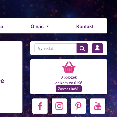
ba
O nás
Kontakt
0
položek
celkem za
0 Kč
Zobrazit košík