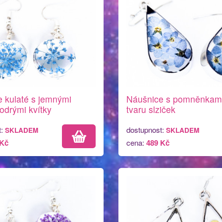
 kulaté s jemnými
Náušnice s pomněnkam
drými kvítky
tvaru slziček
t:
dostupnost:
SKLADEM
SKLADEM
 Kč
cena:
489 Kč