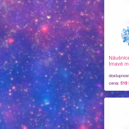
Náušnice
tmavě mo
dostupnos
cena:
519