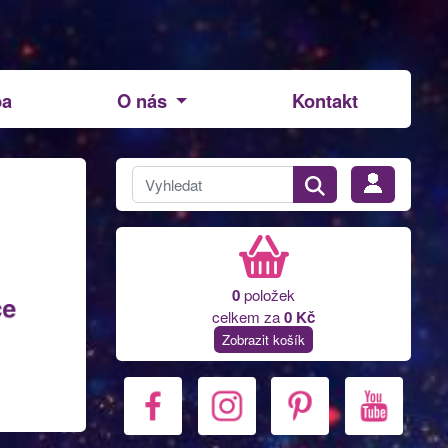
ba
O nás
Kontakt
0
položek
celkem za
0 Kč
Zobrazit košík