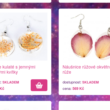
 kulaté s jemnými
Náušnice růžové okvětní
mi kvítky
růže
t:
dostupnost:
SKLADEM
SKLADEM
 Kč
cena:
569 Kč