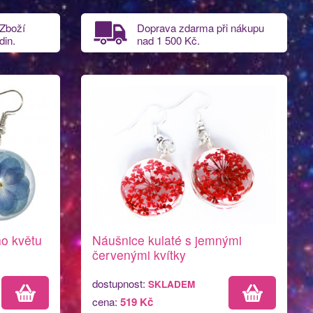
 Zboží
Doprava zdarma při nákupu
din.
nad
1 500 Kč.
o květu
Náušnice kulaté s jemnými
červenými kvítky
dostupnost:
SKLADEM
cena:
519 Kč