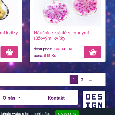
mi kvítky
Náušnice kulaté s jemnými
růžovými kvítky
dostupnost:
SKLADEM
cena:
519 Kč
1
2
...
O nás
Kontakt
Design:
Jiří Brda
| Vytvořil:
Reklalink.cz
 tohoto webu s tím souhlasíte.
Souhlasím