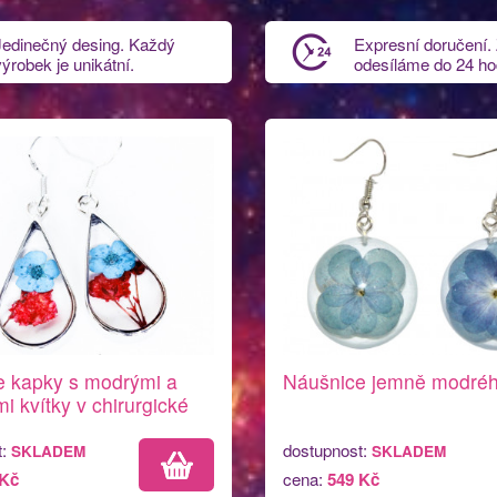
Jedinečný desing. Každý
Expresní doručení.
výrobek je unikátní.
odesíláme do 24 ho
e kapky s modrými a
Náušnice jemně modréh
i kvítky v chirurgické
t:
dostupnost:
SKLADEM
SKLADEM
 Kč
cena:
549 Kč