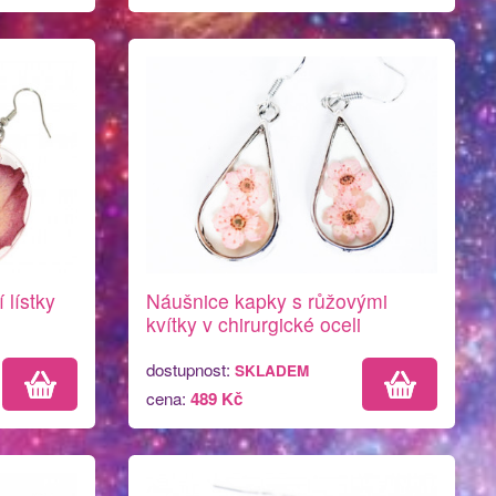
 lístky
Náušnice kapky s růžovými
kvítky v chirurgické oceli
dostupnost:
SKLADEM
cena:
489 Kč