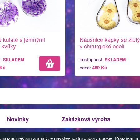
 kulaté s jemnými
Náušnice kapky se žlutý
 kvítky
v chirurgické oceli
t:
dostupnost:
SKLADEM
SKLADEM
 Kč
cena:
489 Kč
Novinky
Zakázková výroba
pracování údajů
|
Používání cookies
nalizaci reklam a analýze návštěvnosti soubory cookie. Používáním