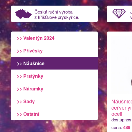
Česká ruční výroba
z křišťálové pryskyřice.
>> Valentýn 2024
>> Přívěsky
>> Náušnice
>> Prstýnky
>> Náramky
Náušnic
>> Sady
červeným
oceli
>> Ostatní
dostupnos
cena:
489