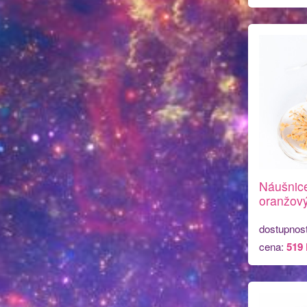
Náušnice
oranžový
dostupnos
cena:
519