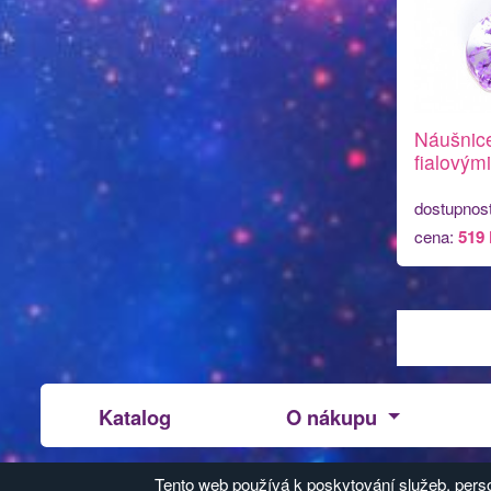
Náušnice
fialovými
dostupnos
cena:
519
Katalog
O nákupu
Design Galaxy
Z
Tento web používá k poskytování služeb, perso